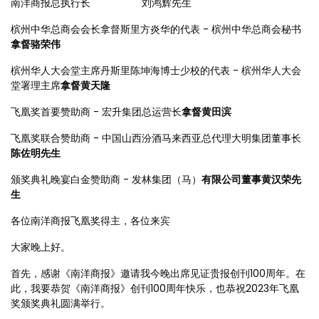
南洋商报总执行长 刘鸿辉先生
槟州中华总商会会长拿督斯里方炎华的代表 - 槟州中华总商会秘书
拿督骆荣伟
槟州华人大会堂主席丹斯里陈坤海博士少校的代表 - 槟州华人大会
堂署理主席
拿督黄天隆
飞凰奖首要赞助商 - 宏升集团总运营长
拿督黄田滨
飞凰奖联合赞助商 - 中国山西汾酒马来西亚总代理大明集团董事长
陈佐明先生
颁奖典礼晚宴白金赞助商 - 发林集团（马）
有限公司董事黄汉荣先
生
各位南洋商报飞凰奖得主，各位来宾
大家晚上好。
首先，感谢《南洋商报》邀请我今晚出席见证贵报创刊100周年。在
此，我要恭贺《南洋商报》创刊100周年快乐，也恭祝2023年飞凰
奖颁奖典礼圆满举行。