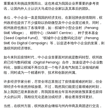
重重难关和挑战突围而出。这也将成为我国企业界重要的参考资
讯，让国内外人士认识大马成功企业家以及其幕后的团队。
各位，中小企业一直是我国的经济支柱。在新冠肺炎疫情期间，槟
州政府也提供了不少援助以协助微型及中小企业度过难关。同时，
槟州政府也推出了各项举措，如：槟城中小型企业村（Penang
SME Village）、 精明中心（SMART Centre）、种子资本基金
(Seed Capital Fund)、 “槟城中小企业数码化活动”（Penang
SME Go Digital Campaign）等，以促进本地中小企业的发展，刺
激槟州的经济增长。
如今来到后疫情时代，中小企业首要面对的就是数码转型。槟州政
府已经与数码槟城（Digital Penang）合作，加速促进中小企业数
码化，放眼让槟城不再仅仅是一个电子及电气制造工业领域的枢
纽，同时成为一个精通科学、技术和创新的州属。
许多经济学家分析，尽管全球总算熬过了疫情最艰难的时刻，但全
球经济今年依然持续放缓。不过，既然我们能度过最艰难的时刻，
加上我国已迎来新政府，而我国首相去年宣布的财政预算案也获得
大众的认同，我相信无论是政治或经济，都会逐渐变得更好。
当然，在槟州方面，槟州政府会继续与州内华商及商团进行交流，