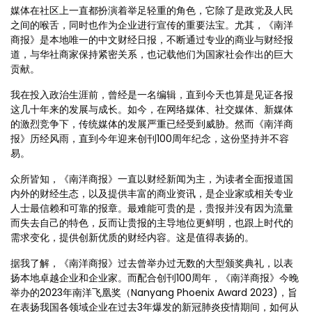
媒体在社区上一直都扮演着举足轻重的角色，它除了是政党及人民
之间的喉舌，同时也作为企业进行宣传的重要法宝。尤其，《南洋
商报》是本地唯一的中文财经日报，不断通过专业的商业与财经报
道，与华社商家保持紧密关系，也记载他们为国家社会作出的巨大
贡献。
我在投入政治生涯前，曾经是一名编辑，直到今天也算是见证各报
这几十年来的发展与成长。如今，在网络媒体、社交媒体、新媒体
的激烈竞争下，传统媒体的发展严重已经受到威胁。然而《南洋商
报》历经风雨，直到今年迎来创刊100周年纪念，这份坚持并不容
易。
众所皆知，《南洋商报》一直以财经新闻为主，为读者全面报道国
内外的财经生态，以及提供丰富的商业资讯，是企业家或相关专业
人士最信赖和可靠的报章。最难能可贵的是，贵报并没有因为流量
而失去自己的特色，反而让贵报的主导地位更鲜明，也跟上时代的
需求变化，提供创新优质的财经内容。这是值得表扬的。
据我了解，《南洋商报》过去曾举办过无数的大型颁奖典礼，以表
扬本地卓越企业和企业家。而配合创刊100周年，《南洋商报》今晚
举办的2023年南洋飞凰奖（Nanyang Phoenix Award 2023)，旨
在表扬我国各领域企业在过去3年爆发的新冠肺炎疫情期间，如何从