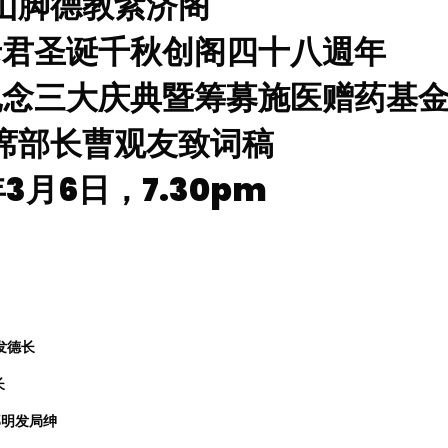
山脚德教紫济阁
老君圣诞千秋创阁四十八週年
纪念三大庆典暨筹募施医赠药基
席部长曹观友致词稿
年
3
月
6
日，
7.30pm
发德长
长
郑明发局绅