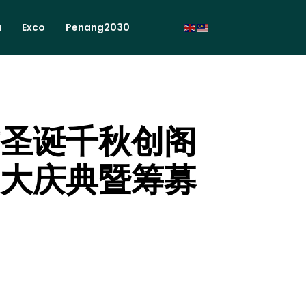
a
Exco
Penang2030
君圣诞千秋创阁
三大庆典暨筹募