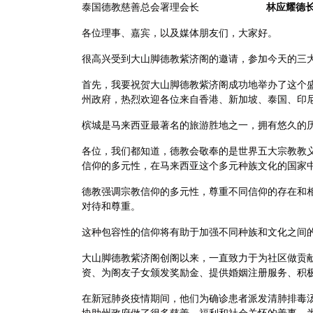
泰国德教慈善总会署理会长
林应耀德
各位理事、嘉宾，以及媒体朋友们，大家好。
很高兴受到大山脚德教紫济阁的邀请，参加今天的三
首先，我要祝贺大山脚德教紫济阁成功地举办了这个
州政府，热烈欢迎各位来自香港、新加坡、泰国、印
槟城是马来西亚最著名的旅游胜地之一，拥有悠久的
各位，我们都知道，德教会敬奉的是世界五大宗教教
信仰的多元性，在马来西亚这个多元种族文化的国家
德教强调宗教信仰的多元性，尊重不同信仰的存在和
对待和尊重。
这种包容性的信仰将有助于加强不同种族和文化之间
大山脚德教紫济阁创阁以来，一直致力于为社区做贡
资、为阁友子女颁发奖励金、提供婚姻注册服务、积
在新冠肺炎疫情期间，他们为确诊患者派发清肺排毒