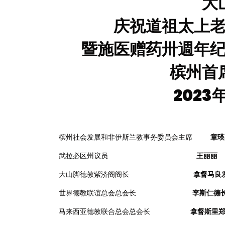
大
庆祝道祖太上
暨施医赠药卅週年
槟州首
2023
槟州社会发展和非伊斯兰教事务委员会主席
章瑛
武拉必区州议员
王丽丽
大山脚德教紫济阁阁长
拿督马良
世界德教联谊总会总会长
李斯仁德
马来西亚德教联合总会总会长
拿督斯里