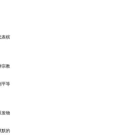
代表槟
种宗教
到平等
派发物
默默的