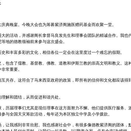
长
大庆典晚宴。今晚大会也为筹募紫济阁施医赠药基金而欢聚一堂。
盛大的活动，并感谢阁长拿督马良发先生和理事会团队的精诚合作。我也
尼等地的德教领袖前来参与这次盛会。
历史和丰富多彩的文化，相信各位一定会在这里度过一个难忘的假期。
义，包含了儒教、基督教、佛教、道教和伊斯兰教的崇高文明和教义。这
中非常重要。
相互共存。这符合了马来西亚政府的政策，即所有的信仰和文化都应该得
的理解和团结，从而促进和谐共处。
献，历届理事们尤其是现任理事在这方面努力不懈。他们提供医疗服务、
极参与全国天灾筹款活动，每年还为本区独立中学及小学拨款。
汤，让我感到非常欣慰。我也感谢社会中，有很多像德教紫济阁的团体，